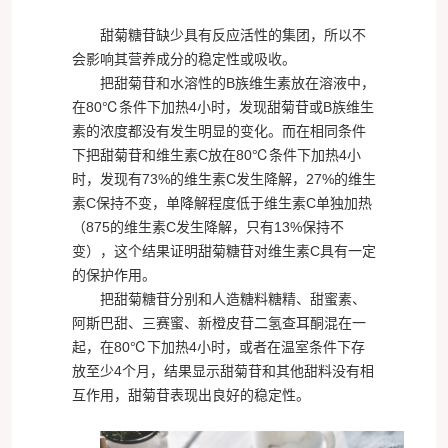
甜菊糖苷
缺少具有反应活性的集团，所以不
会影响其营养成分的稳定性或吸收。
把甜菊苷和水溶性的B族维生素放在溶液中，
在80℃条件下加热4小时，发现甜菊苷或B族维生
素的浓度都没有发生明显的变化。而在相同条件
下把甜菊苷和维生素C放在80℃条件下加热4小
时，发现有73%的维生素C发生降解，27%的维生
素C保持不变，单降解程度低于维生素C单独加热
（875的维生素C发生降解，只有13%保持不
变），这个结果证明甜菊糖苷对维生素C具有一定
的保护作用。
把
甜菊糖苷
分别和人造糖料糖精、甜蜜素、
阿斯巴甜、三赛蜜、新橙皮苷二氢查耳酮混在一
起，在80℃下加热4小时，或者在温室条件下存
放至少4个月，结果显示甜菊苷和其他甜料没有相
互作用，甜菊苷表现出良好的稳定性。