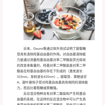
近来，Geuns等通过体外测试证明了
甜菊糖
苷
具有清除羟基自由基的作用。对自由基清除能
力是通过测量羟基自由基对苯二甲酸盐荧光吸收
的改变来衡量的，羟基对苯二甲酸盐是对苯二甲
酸盐在羟基自由基的存在下形成的（激发波长
315nm，发射波长420nm）。甜菊苷、莱鲍迪甘
A、甜叶悬钩子苷对羟基自由基具有相同的清除能
力，而且比葡萄糖或蔗糖强。
反应混合物种含有对苯二酸盐和产生羟基自
由基的系统，在这样的反应混合物中可以产生具
有荧光吸收的羟基对苯二甲酸盐。因此可以通过